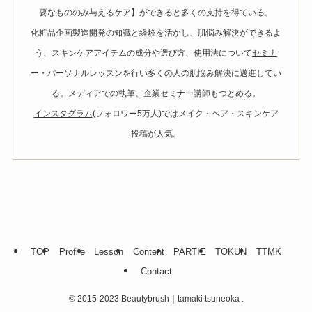
要なもののみ与えるケア】ができると多くの支持を得ている。
化粧品企画製造開発の知識と経験を活かし、肌悩み解決ができるよ
う、スキンケアアイテムの成分や選び方、使用法について
セミナ
ー・パーソナルレッスン
を行い多くの人の肌悩み解決に邁進してい
る。メディアでの執筆、企業セミナー講師もつとめる。
インスタグラム
(フォロワー5万人)ではメイク・ヘア・スキンケア
投稿が人気。
TOP
Profile
Lesson
Content
PARTIE
TOKUN
TTMK
Contact
©
2015-2023 Beautybrush｜tamaki tsuneoka .