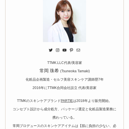
Twitter
Instagram
YouTube
Pinterest
Mail
TTMK.LLC代表/美容家
常岡 珠希
(Tsuneoka Tamaki)
化粧品企画製造・セルフ美容スキンケア講師歴7年
2016年にTTMK合同会社設立 代表/美容家
TTMKのスキンケアブランド
PARTIE
は2018年より販売開始。
コンセプト設計から成分処方、パッケージ選定と化粧品製造業務に
携わっている。
常岡プロデュースのスキンケアアイテムは【肌に負担の少ない、必