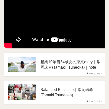
起業10年目34歳女の東京diary｜常
岡珠希(Tamaki Tsuneoka)｜note
note（ノート）
Balanced Bliss Life｜常岡珠希
(Tamaki Tsuneoka)
note（ノート）