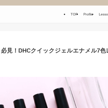
TOP
Profile
Less
必見！DHCクイックジェルエナメル7色