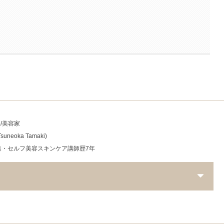
表/美容家
Tsuneoka Tamaki)
造・セルフ美容スキンケア講師歴7年