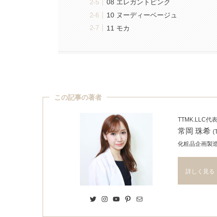
08 エレガントピンク
10 ヌーディーベージュ
11 モカ
この記事の著者
TTMK.LLC代
常岡 珠希
(
化粧品企画製
詳しく見る
Twitter
Instagram
YouTube
Pinterest
Mail