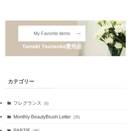
My Favorite items
Tamaki Tsuneoka愛用品
カテゴリー
フレグランス
(5)
Monthly BeautyBrush Letter
(35)
PARTIE
(95)