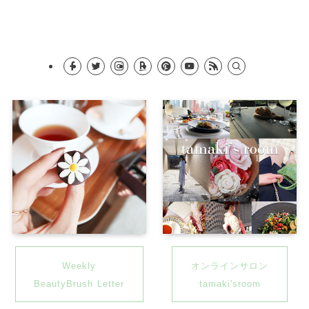
Weekly
オンラインサロン
BeautyBrush
Letter
tamaki'sroom