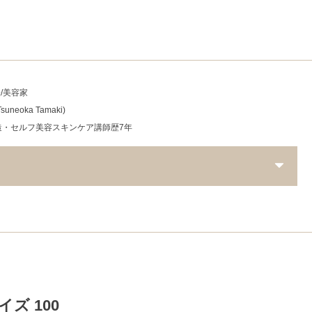
表/美容家
Tsuneoka Tamaki)
造・セルフ美容スキンケア講師歴7年
ズ 100