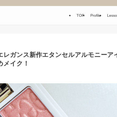
TOP
Profile
Less
エレガンス新作エタンセルアルモニーア
めメイク！