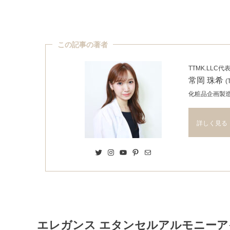
この記事の著者
TTMK.LLC代
常岡 珠希
(
化粧品企画製
詳しく見る
Twitter
Instagram
YouTube
Pinterest
Mail
エレガンス エタンセルアルモニーアイ